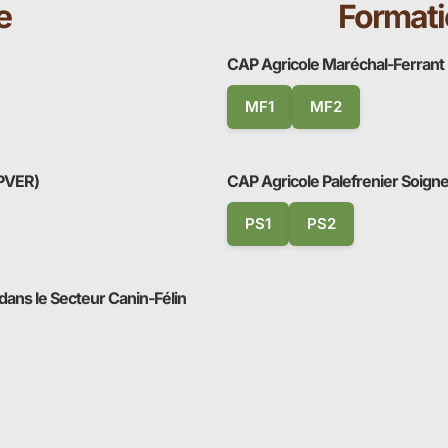
e
Formati
CAP Agricole Maréchal-Ferrant
MF1
MF2
APVER)
CAP Agricole Palefrenier Soign
PS1
PS2
ans le Secteur Canin-Félin