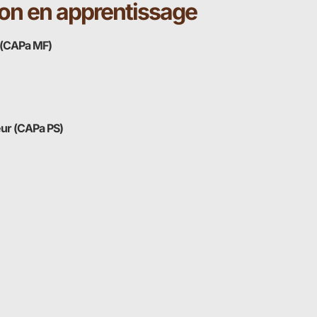
on en apprentissage
 (CAPa MF)
eur (CAPa PS)